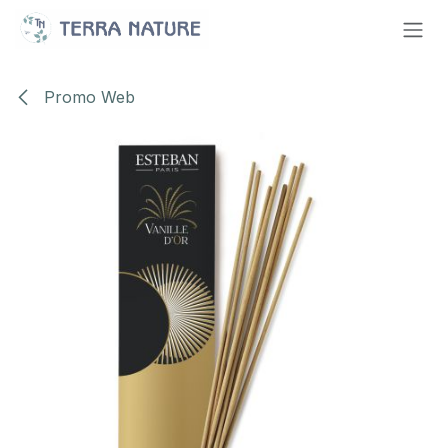
Se rendre au contenu
Promo Web