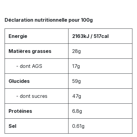
Déclaration nutritionnelle pour 100g
Energie
2163kJ / 517cal
Matières grasses
28g
- dont AGS
17g
Glucides
59g
- dont sucres
47g
Protéines
6.8g
Sel
0.61g