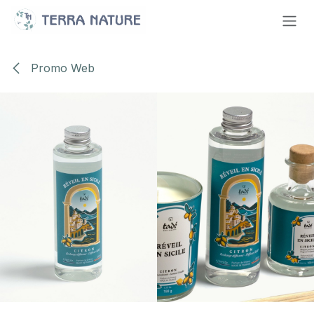
Se rendre au contenu
Promo Web