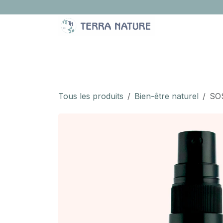
Se rendre au contenu
LA BOUTIQUE
IDÉES CADEAUX
À PROPOS
Tous les produits
Bien-être naturel
SOS