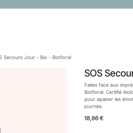
LOCATION
CONTACTEZ-NOUS
ÉVÈNEMENTS
CADEAUX ENTR
 Secours Jour - Bio - Biofloral
SOS Secours
Faites face aux impré
Biofloral. Certifié bi
pour apaiser les émot
journée.
18,86
€