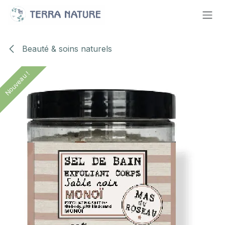
Se rendre au contenu
Beauté & soins naturels
Nouveau !
Nouveau !