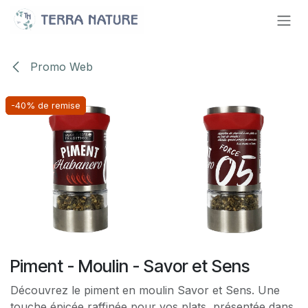
Se rendre au contenu
Promo Web
-40% de remise
-40% de remise
-40% de remise
Piment - Moulin - Savor et Sens
Découvrez le piment en moulin Savor et Sens. Une
touche épicée raffinée pour vos plats, présentée dans