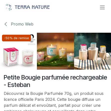
Se rendre au contenu
Promo Web
-50% de remise
-50% de remise
-50% de remise
-50% de remise
Petite Bougie parfumée rechargeable
- Esteban
Découvrez la Bougie Parfumée 70g, un produit sous
licence officielle Paris 2024. Cette bougie diffuse un
parfum délicat et envoûtant, parfait pour créer une