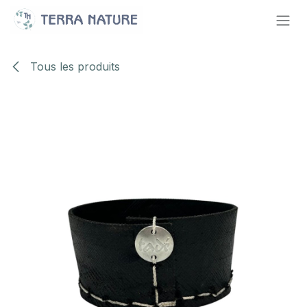
Se rendre au contenu
Tous les produits