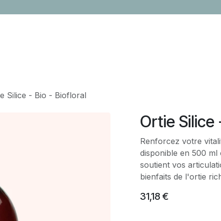
LOCATION
CONTACTEZ-NOUS
ÉVÈNEMENTS
CADEAUX ENTR
e Silice - Bio - Biofloral
Ortie Silice 
Renforcez votre vitalit
disponible en 500 ml et
soutient vos articula
bienfaits de l'ortie ric
31,18
€