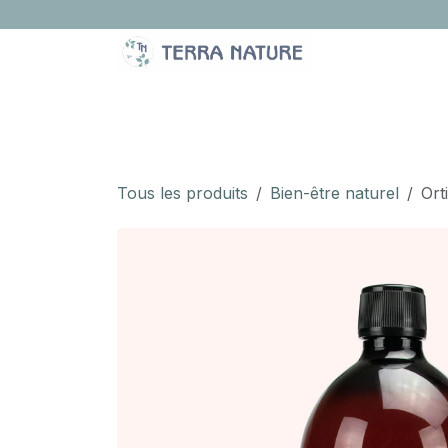
Se rendre au contenu
LA BOUTIQUE
IDÉES CADEAUX
À PROPOS
Tous les produits
Bien-être naturel
Orti