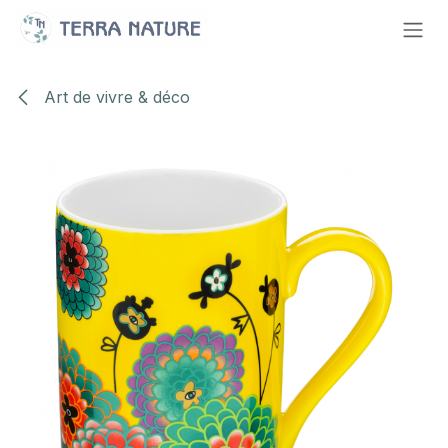
Se rendre au contenu
Art de vivre & déco