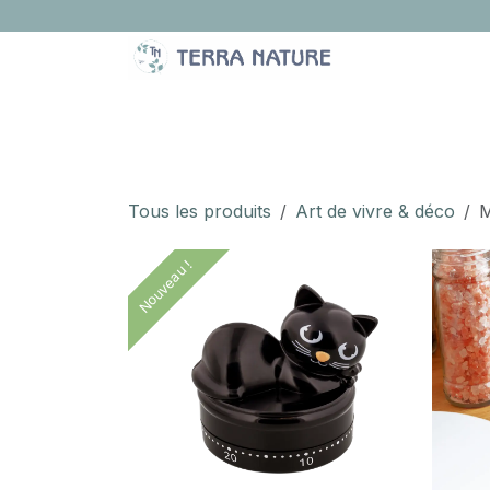
Se rendre au contenu
LA BOUTIQUE
IDÉES CADEAUX
À PROPOS
Tous les produits
Art de vivre & déco
M
Nouveau !
Nouveau !
Nouveau !