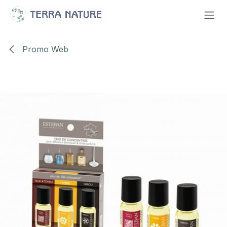
Se rendre au contenu
Promo Web