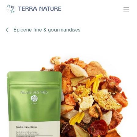
Se rendre au contenu
Épicerie fine & gourmandises