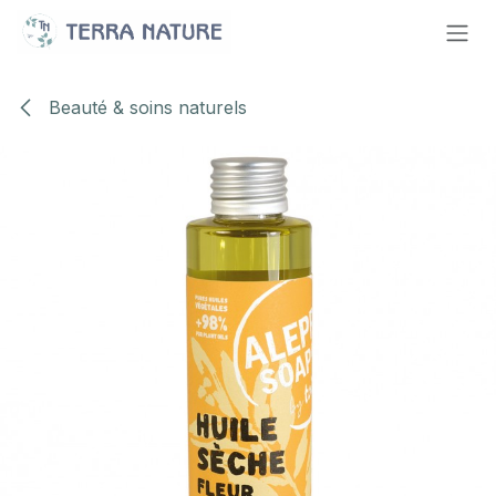
Se rendre au contenu
Beauté & soins naturels