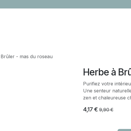
LOCATION
CONTACTEZ-NOUS
ÉVÈNEMENTS
CADEAUX ENTR
 Brûler - mas du roseau
Herbe à Brû
Purifiez votre intéri
Une senteur naturell
zen et chaleureuse c
4,17
€
9,90
€