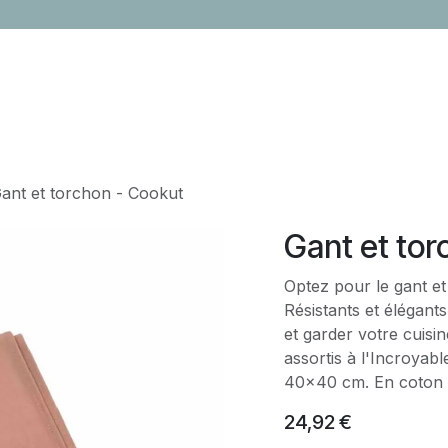
LOCATION
CONTACTEZ-NOUS
ÉVÈNEMENTS
CADEAUX ENTR
ant et torchon - Cookut
Gant et tor
Optez pour le gant et 
Résistants et élégants
et garder votre cuisine propre. Ensemble
assortis à l'Incroyab
40x40 cm. En co
24,92
€