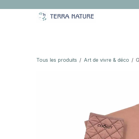
Se rendre au contenu
LA BOUTIQUE
IDÉES CADEAUX
À PROPOS
Tous les produits
Art de vivre & déco
G