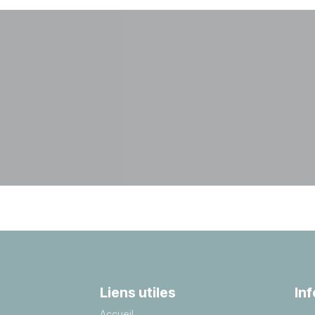
Liens utiles
In
A
ccueil