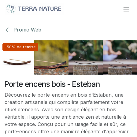
Se rendre au contenu
Promo Web
-50% de remise
-50% de remise
-50% de remise
-50% de remise
-50% de remise
Porte encens bois - Esteban
Découvrez le porte-encens en bois d'Estaban, une
création artisanale qui complète parfaitement votre
rituel d'encens. Avec son design élégant en bois
véritable, il apporte une ambiance zen et naturelle à
votre espace. Conçu pour un usage facile et sûr, ce
porte-encens offre une manière élégante d'apprécier