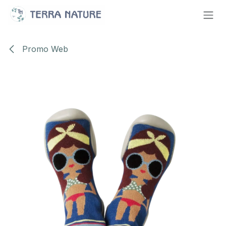
Se rendre au contenu
Promo Web