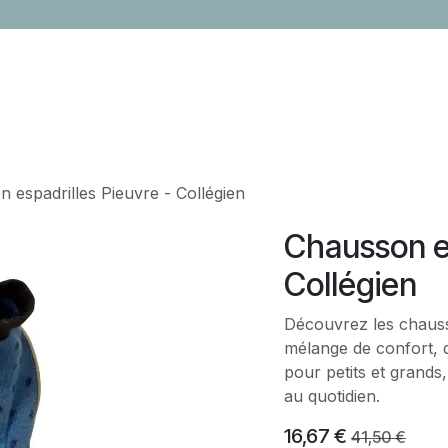
LOCATION
CONTACTEZ-NOUS
ÉVÈNEMENTS
CADEAUX ENTR
 espadrilles Pieuvre - Collégien
Chausson es
Collégien
Découvrez les chausso
mélange de confort, de
pour petits et grands,
au quotidien.
16,67
€
41,50
€