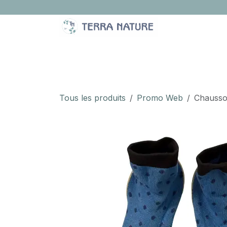
Se rendre au contenu
LA BOUTIQUE
IDÉES CADEAUX
À PROPOS
Tous les produits
Promo Web
Chausson