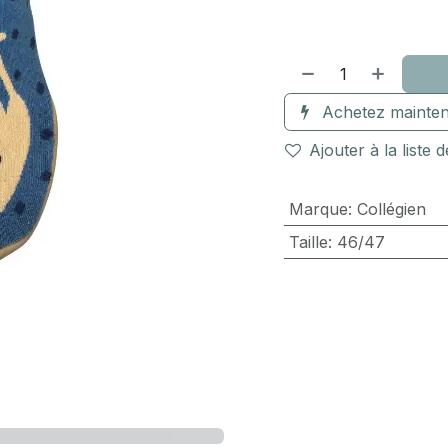
Achetez mainten
Ajouter à la liste 
Marque
:
Collégien
Taille
:
46/47