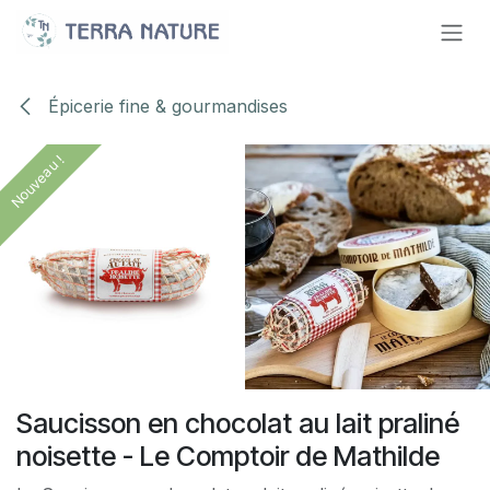
Se rendre au contenu
Épicerie fine & gourmandises
Nouveau !
Nouveau !
Nouveau !
Saucisson en chocolat au lait praliné
noisette - Le Comptoir de Mathilde