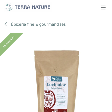
Se rendre au contenu
Épicerie fine & gourmandises
Nouveau !
Nouveau !