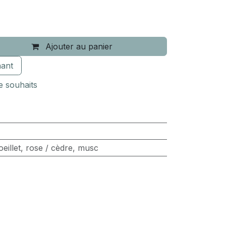
Ajouter au panier
ant
de souhaits
oeillet, rose / cèdre, musc