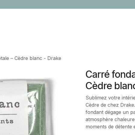
LOCATION
CONTACTEZ-NOUS
ÉVÈNEMENTS
CADEAUX ENTR
étale – Cèdre blanc - Drake
Carré fonda
Cèdre blan
Sublimez votre intéri
Cèdre de chez Drake. 
fondant dégage un p
atmosphère chaleureus
moments de détente et