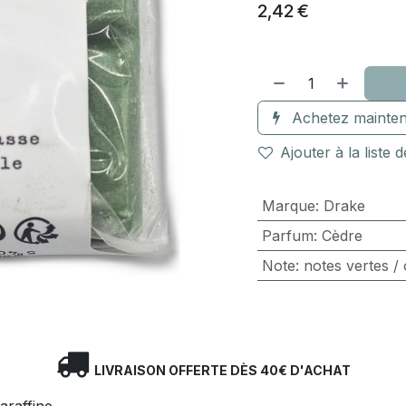
2,42
€
Achetez mainten
Ajouter à la liste 
Marque
:
Drake
Parfum
:
Cèdre
Note
:
notes vertes / 
LIVRAISON OFFERTE DÈS 40€ D'ACHAT
araffine.