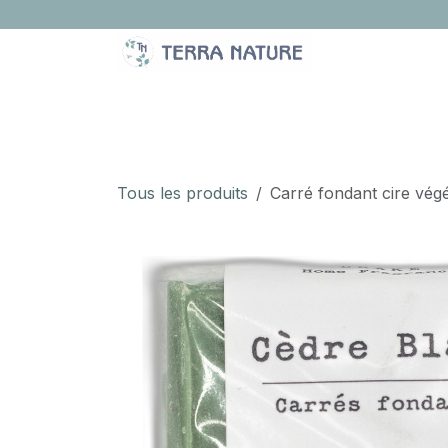
Se rendre au contenu
LA BOUTIQUE
IDÉES CADEAUX
À PROPOS
Tous les produits
Carré fondant cire vég