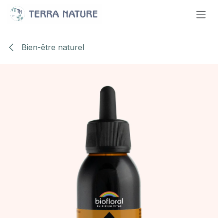
Se rendre au contenu
Bien-être naturel