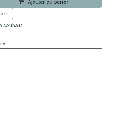
Ajouter au panier
ant
de souhaits
hés