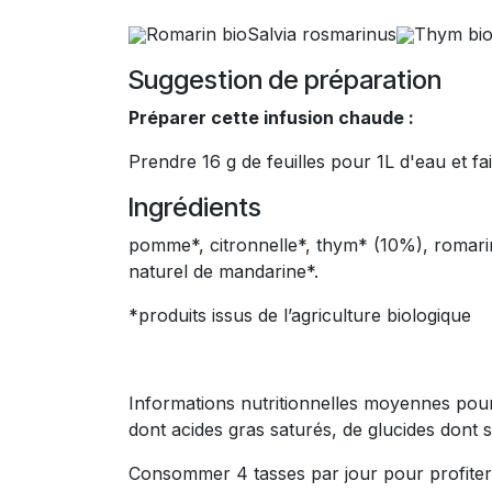
Romarin bioSalvia rosmarinus
Thym bio
Suggestion de préparation
Préparer cette infusion chaude :
Prendre 16 g de feuilles pour 1L d'eau et fa
Ingrédients
pomme*, citronnelle*, thym* (10%), romarin* (10%), fenouil*, arôme naturel de litchi, mélisse*, mandarine* (2%), lavande*, betterave*, arôme
naturel de mandarine*.
*produits issus de l’agriculture biologique
Informations nutritionnelles moyennes pour 100 ml : Énergie 3 kJ/1 kcal. Cette infusion contient des quantités négligeables de matières grasses
dont acides gras saturés, de glucides dont
Consommer 4 tasses par jour pour profiter 