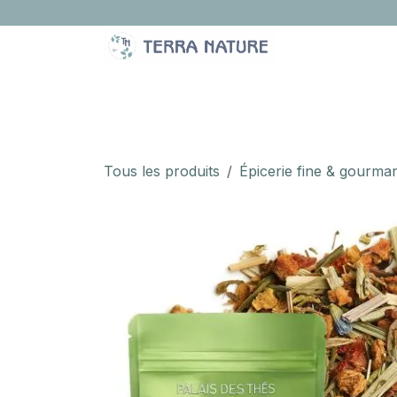
Se rendre au contenu
LA BOUTIQUE
IDÉES CADEAUX
À PROPOS
Tous les produits
Épicerie fine & gourma