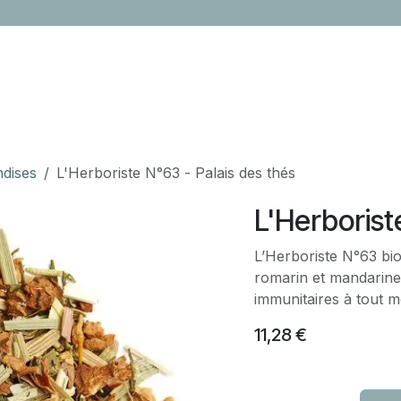
LOCATION
CONTACTEZ-NOUS
ÉVÈNEMENTS
CADEAUX ENTR
ndises
L'Herboriste N°63 - Palais des thés
L'Herborist
L’Herboriste N°63 bio
romarin et mandarine,
immunitaires à tout m
11,28
€