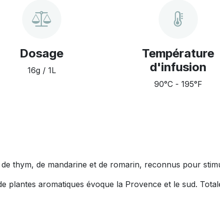
Dosage
Température
d'infusion
16g / 1L
90°C - 195°F
L'Herboriste N°63 est un délicieux mélange de thym, de mandarine e
d. Totalement dépourvue de théine, elle se déguste