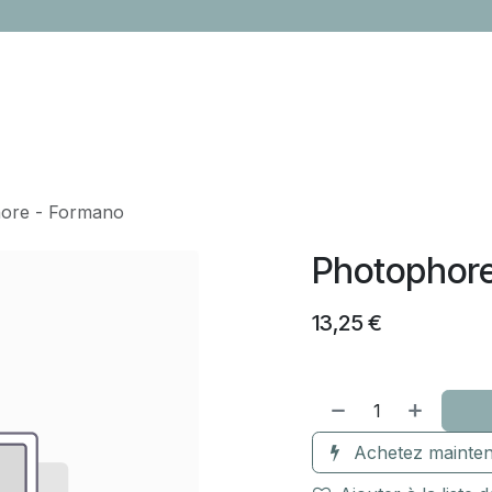
LOCATION
CONTACTEZ-NOUS
ÉVÈNEMENTS
CADEAUX ENTR
ore - Formano
Photophore
13,25
€
Achetez mainten