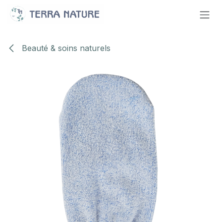
Se rendre au contenu
Beauté & soins naturels