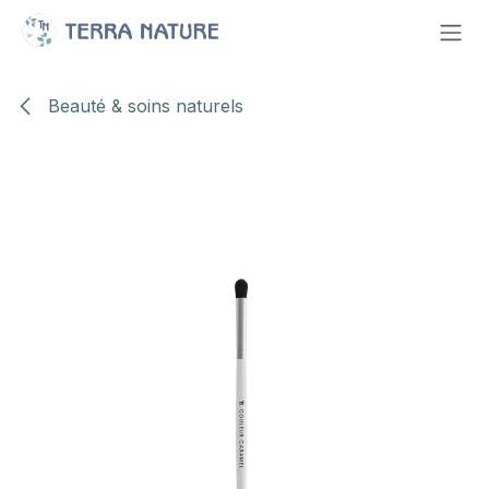
Se rendre au contenu
Beauté & soins naturels