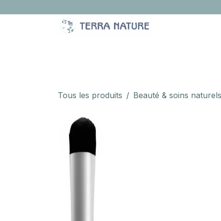
Se rendre au contenu
LA BOUTIQUE
IDÉES CADEAUX
À PROPOS
Tous les produits
Beauté & soins naturel