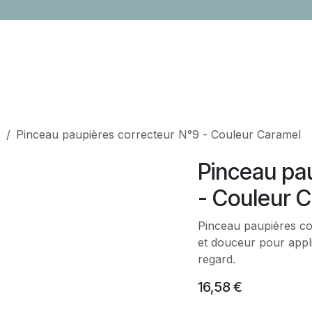
LOCATION
CONTACTEZ-NOUS
ÉVÈNEMENTS
CADEAUX ENTR
s
Pinceau paupières correcteur N°9 - Couleur Caramel
Pinceau pa
- Couleur 
Pinceau paupières co
et douceur pour appli
regard.
16,58
€