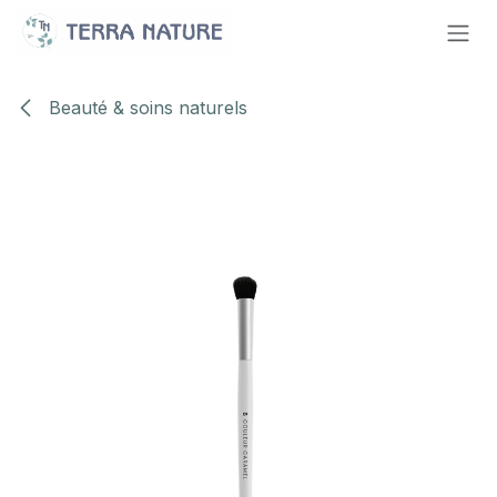
Se rendre au contenu
Beauté & soins naturels