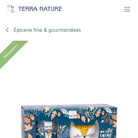
Se rendre au contenu
Épicerie fine & gourmandises
Nouveau !
Nouveau !