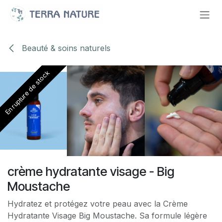
Se rendre au contenu
Beauté & soins naturels
En rupture de stock
En rupture de stock
En rupture de stock
En rupture de stock
crème hydratante visage - Big
Moustache
Hydratez et protégez votre peau avec la Crème
Hydratante Visage Big Moustache. Sa formule légère