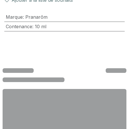
Ajouter à la liste de souhaits
Marque
:
Pranarōm
Contenance
:
10 ml