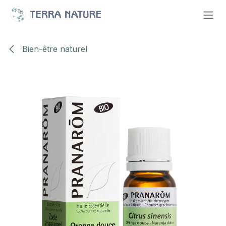
Se rendre au contenu
Bien-être naturel