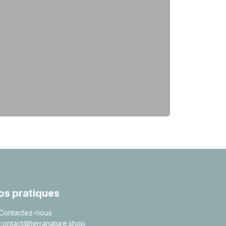
fos pratiques
Contactez-nous
c
ontact@terranature.shop