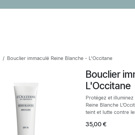
LOCATION
CONTACTEZ-NOUS
ÉVÈNEMENTS
CADEAUX ENTR
s
Bouclier immaculé Reine Blanche - L'Occitane
Bouclier im
L'Occitane
Protégez et illumine
Reine Blanche L’Occit
teint et lutte contre 
35,00
€