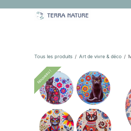
Se rendre au contenu
LA BOUTIQUE
IDÉES CADEAUX
À PROPOS
Tous les produits
Art de vivre & déco
M
Nouveau !
Nouveau !
Nouveau !
Nouveau !
Nouveau !