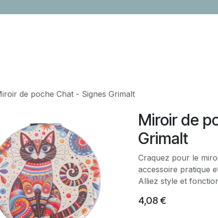
LOCATION
CONTACTEZ-NOUS
ÉVÈNEMENTS
CADEAUX ENTR
iroir de poche Chat - Signes Grimalt
Miroir de p
Grimalt
Craquez pour le miro
accessoire pratique 
Alliez style et fonction
4,08
€