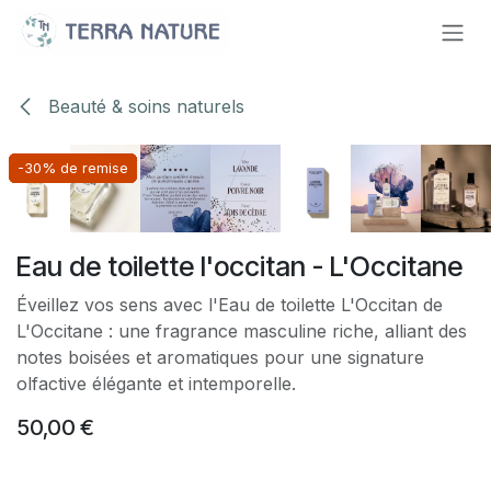
Se rendre au contenu
Beauté & soins naturels
-30% de remise
-30% de remise
-30% de remise
-30% de remise
-30% de remise
-30% de remise
-30% de remise
-30% de remise
Eau de toilette l'occitan - L'Occitane
Éveillez vos sens avec l'Eau de toilette L'Occitan de
L'Occitane : une fragrance masculine riche, alliant des
notes boisées et aromatiques pour une signature
olfactive élégante et intemporelle.
50,00
€