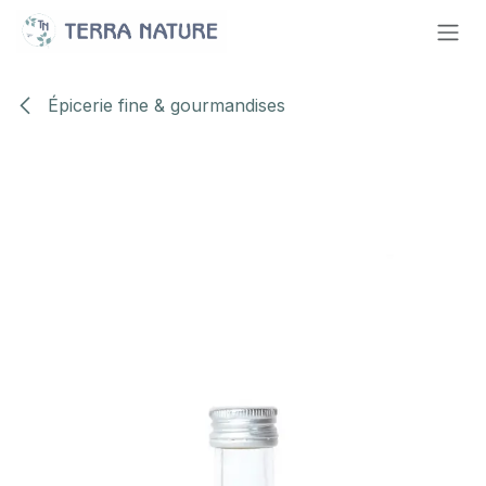
Se rendre au contenu
Épicerie fine & gourmandises