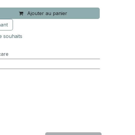
Ajouter au panier
ant
de souhaits
care