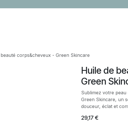
LOCATION
CONTACTEZ-NOUS
ÉVÈNEMENTS
CADEAUX ENTR
e beauté corps&cheveux - Green Skincare
Huile de b
Green Skin
Sublimez votre peau 
Green Skincare, un s
douceur, éclat et con
29,17
€