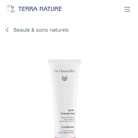
Se rendre au contenu
Beauté & soins naturels