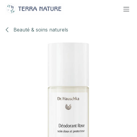
Se rendre au contenu
Beauté & soins naturels