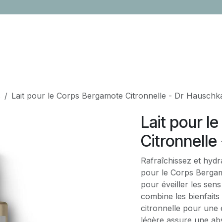
LOCATION
CONTACTEZ-NOUS
ÉVÈNEMENTS
CADEAUX ENTR
s
Lait pour le Corps Bergamote Citronnelle - Dr Hauschk
Lait pour l
Citronnelle
Rafraîchissez et hyd
pour le Corps Bergam
pour éveiller les sens 
combine les bienfaits 
citronnelle pour une
légère assure une ab