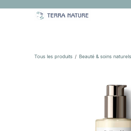
Se rendre au contenu
LA BOUTIQUE
IDÉES CADEAUX
À PROPOS
Tous les produits
Beauté & soins naturel