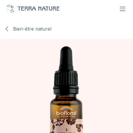
Se rendre au contenu
Bien-être naturel