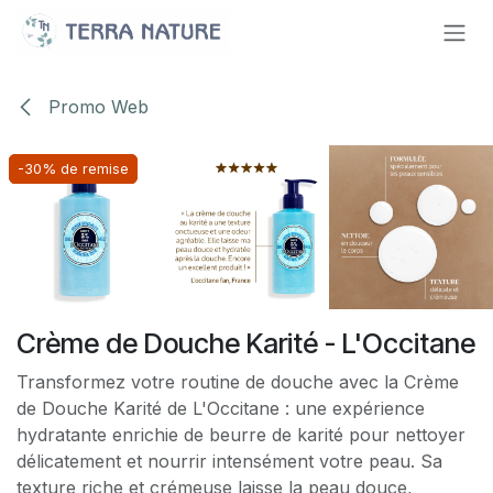
Se rendre au contenu
Promo Web
-30% de remise
-30% de remise
-30% de remise
-30% de remise
Crème de Douche Karité - L'Occitane
Transformez votre routine de douche avec la Crème
de Douche Karité de L'Occitane : une expérience
hydratante enrichie de beurre de karité pour nettoyer
délicatement et nourrir intensément votre peau. Sa
texture riche et crémeuse laisse la peau douce,