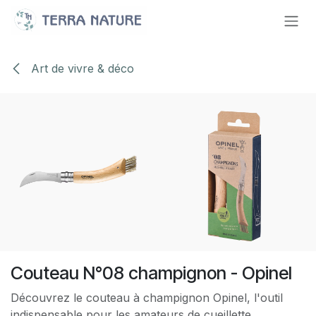
Se rendre au contenu
Art de vivre & déco
Couteau N°08 champignon - Opinel
Découvrez le couteau à champignon Opinel, l'outil
indispensable pour les amateurs de cueillette.