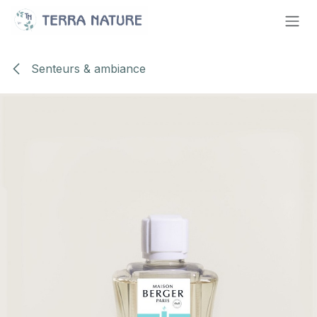
Se rendre au contenu
Senteurs & ambiance