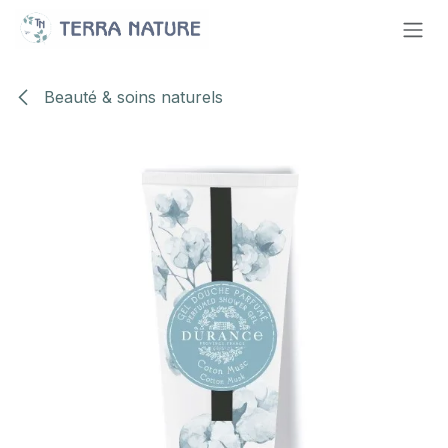
Se rendre au contenu
Beauté & soins naturels