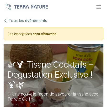
Se rendre au contenu
Tous les événements
Les inscriptions
sont clôturées
🌿🍹 Tisane Cocktails –
Dégustation Exclusive !
🍹🌿
✨ Une nouvelle façon de savourer la tisane avec
Terre d’Oc ! ✨