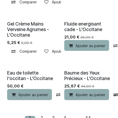
Comparer
Ajouter à la liste de souhaits
Gel Crème Mains
Fluide energisant
-30% de remise
-30% de remise
Verveine Agrumes -
cade - L'Occitane
L'Occitane
21,00
€
36,00
€
5,25
€
9,00
€
Ajouter au panier
Comparer
Ajouter à la liste de souhaits
Eau de toilette
Baume des Yeux
-30% de remise
-30% de remise
l'occitan - L'Occitane
Précieux - L'Occitane
50,00
€
25,67
€
44,00
€
Ajouter au panier
Comparer
Ajouter au panier
Ajouter à la 
1
2
3
4
…
44