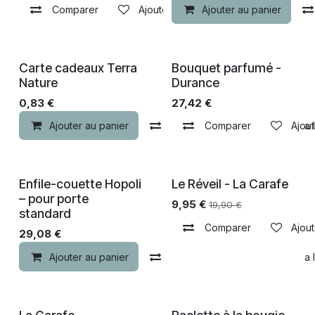
Comparer
Ajouter à la liste de souhaits
Ajouter au panier
Carte cadeaux Terra
Bouquet parfumé -
Nature
Durance
0,83
€
27,42
€
Ajouter au panier
Comparer
Comparer
Ajouter à la 
Ajout
Enfile-couette Hopoli
Le Réveil - La Carafe
-40% de remise
– pour porte
9,95
€
19,90
€
standard
Comparer
Ajout
29,08
€
Ajouter au panier
Comparer
Ajouter à la 