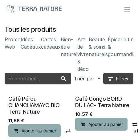
Se rendre au contenu
Tous les produits
Promo
Idées‎
Cartes
Bien-
Art
Beauté
Épicerie fine
Web
Cadeaux‎
cadeaux
être
de
& soins
&
naturel
vivre
naturels
gourmandise
&
déco
Trier par
Filtres
Nouveau !
Nouveau !
Café Pérou
Café Congo BORD
CHANCHAMAYO BIO
DU LAC- Terra Nature
Terra Nature
10,57
€
11,56
€
Ajouter au panier
Ajouter au panier
Comparer
Ajouter à la 