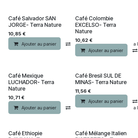
Nouveau !
Nouveau !
Café Salvador SAN
Café Colombie
JORGE- Terra Nature
EXCELSO- Terra
Nature
10,85
€
10,62
€
Ajouter au panier
Comparer
Ajouter à la 
Ajouter au panier
Nouveau !
Nouveau !
Café Mexique
Café Bresil SUL DE
LUCHADOR- Terra
MINAS- Terra Nature
Nature
11,56
€
10,71
€
Ajouter au panier
Ajouter au panier
Comparer
Ajouter à la 
Nouveau !
Nouveau !
Café Ethiopie
Café Mélange Italien