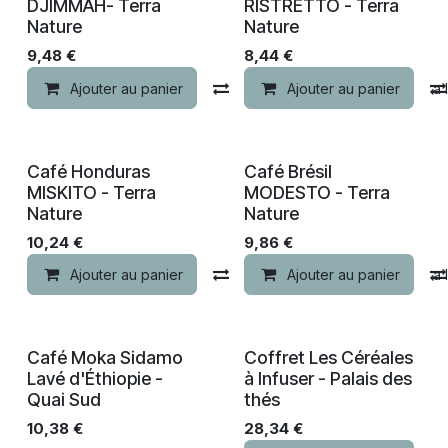
DJIMMAH- Terra
RISTRETTO - Terra
Nature
Nature
9,48
€
8,44
€
Ajouter au panier
Comparer
Ajouter au panier
Ajouter à la 
Nouveau !
Nouveau !
Café Honduras
Café Brésil
MISKITO - Terra
MODESTO - Terra
Nature
Nature
10,24
€
9,86
€
Ajouter au panier
Comparer
Ajouter au panier
Ajouter à la 
Café Moka Sidamo
Coffret Les Céréales
Lavé d'Éthiopie -
à Infuser - Palais des
Quai Sud
thés
10,38
€
28,34
€