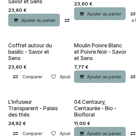
Savor et Sens
23,60
€
23,60
€
Ajouter au panier
Ajouter au panier
Comparer
Ajouter à la 
Coffret autour du
Moulin Poivre Blanc
basilic - Savor et
et Poivre Noir - Savor
Sens
et Sens
23,60
€
7,77
€
Comparer
Ajouter à la liste de souhaits
Ajouter au panier
Nouveau !
L'infuseur
04 Centaury,
Transparent - Palais
Centaurée - Bio -
des thés
Biofloral
24,92
€
11,00
€
Comparer
Ajouter à la liste de souhaits
Ajouter au panier