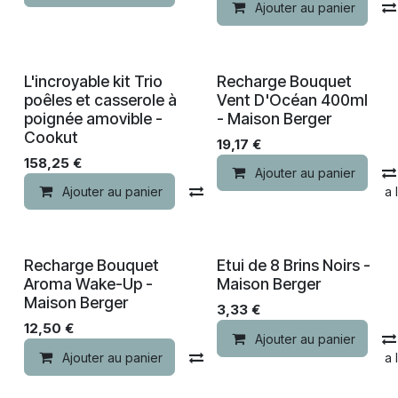
Ajouter au panier
L'incroyable kit Trio
Recharge Bouquet
poêles et casserole à
Vent D'Océan 400ml
poignée amovible -
- Maison Berger
Cookut
19,17
€
158,25
€
Ajouter au panier
Ajouter au panier
Comparer
Ajouter à la 
Recharge Bouquet
Etui de 8 Brins Noirs -
Aroma Wake-Up -
Maison Berger
Maison Berger
3,33
€
12,50
€
Ajouter au panier
Ajouter au panier
Comparer
Ajouter à la 