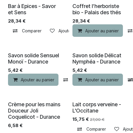
Bar à Epices - Savor
Coffret l’herboriste
et Sens
bio - Palais des thés
28,34
€
28,34
€
Comparer
Ajouter à la liste de souhaits
Ajouter au panier
Savon solide Sensuel
Savon solide Délicat
Monoï - Durance
Nymphéa - Durance
5,42
€
5,42
€
Ajouter au panier
Comparer
Ajouter au panier
Ajouter à la 
Crème pour les mains
Lait corps verveine -
-30% de remise
Douceur Joli
L'Occitane
Coquelicot - Durance
15,75
€
27,00
€
6,58
€
Comparer
Ajout