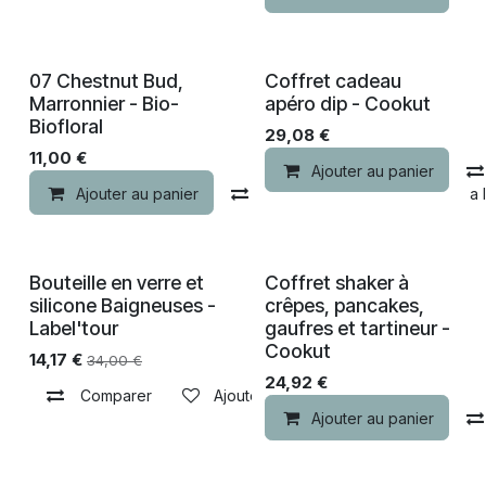
07 Chestnut Bud,
Coffret cadeau
Marronnier - Bio-
apéro dip - Cookut
Biofloral
29,08
€
11,00
€
Ajouter au panier
Ajouter au panier
Comparer
Ajouter à la 
Bouteille en verre et
Coffret shaker à
-50% de remise
silicone Baigneuses -
crêpes, pancakes,
Label'tour
gaufres et tartineur -
Cookut
14,17
€
34,00
€
24,92
€
Comparer
Ajouter à la liste de souhaits
Ajouter au panier