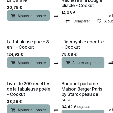
La Carafe
Raclette à la bougie
pliable - Cookut
20,75
€
14,08
€
Ajouter au panier
Comparer
Ajouter à la 
Comparer
Ajout
La fabuleuse poêle 8
L’incroyable cocotte
en 1 - Cookut
- Cookut
124,92
€
75,08
€
Ajouter au panier
Comparer
Ajouter au panier
Ajouter à la 
Livre de 200 recettes
Bouquet parfumé
-30% de remise
de la fabuleuse poêle
Maison Berger Paris
- Cookut
by Starck peau de
soie
33,25
€
34,42
€
59,00
€
Ajouter au panier
Comparer
Ajouter à la 