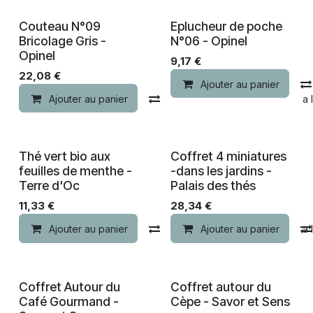
Nouveau !
Couteau N°09
Eplucheur de poche
Bricolage Gris -
N°06 - Opinel
Opinel
9,17
€
22,08
€
Ajouter au panier
Ajouter au panier
Comparer
Ajouter à la 
Thé vert bio aux
Coffret 4 miniatures
feuilles de menthe -
-dans les jardins -
Terre d'Oc
Palais des thés
11,33
€
28,34
€
Ajouter au panier
Comparer
Ajouter au panier
Ajouter à la 
Coffret Autour du
Coffret autour du
Café Gourmand -
Cèpe - Savor et Sens