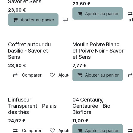
Savor et Sens
23,60
€
23,60
€
Ajouter au panier
Ajouter au panier
Comparer
Ajouter à la 
Coffret autour du
Moulin Poivre Blanc
basilic - Savor et
et Poivre Noir - Savor
Sens
et Sens
23,60
€
7,77
€
Comparer
Ajouter à la liste de souhaits
Ajouter au panier
Nouveau !
L'infuseur
04 Centaury,
Transparent - Palais
Centaurée - Bio -
des thés
Biofloral
24,92
€
11,00
€
Comparer
Ajouter à la liste de souhaits
Ajouter au panier