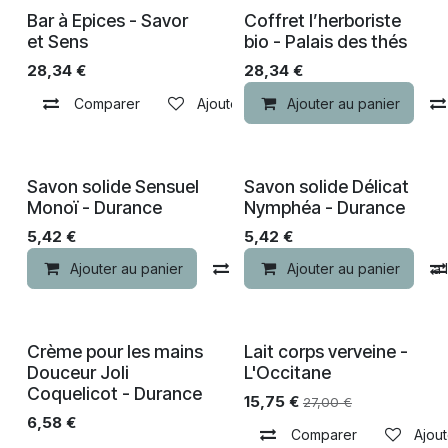
Bar à Epices - Savor
Coffret l’herboriste
et Sens
bio - Palais des thés
28,34
€
28,34
€
Comparer
Ajouter à la liste de souhaits
Ajouter au panier
Savon solide Sensuel
Savon solide Délicat
Monoï - Durance
Nymphéa - Durance
5,42
€
5,42
€
Ajouter au panier
Comparer
Ajouter au panier
Ajouter à la 
Crème pour les mains
Lait corps verveine -
-30% de remise
Douceur Joli
L'Occitane
Coquelicot - Durance
15,75
€
27,00
€
6,58
€
Comparer
Ajout