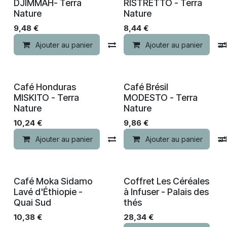
DJIMMAH- Terra
RISTRETTO - Terra
Nature
Nature
9,48
€
8,44
€
Ajouter au panier
Comparer
Ajouter au panier
Ajouter à la 
Nouveau !
Nouveau !
Café Honduras
Café Brésil
MISKITO - Terra
MODESTO - Terra
Nature
Nature
10,24
€
9,86
€
Ajouter au panier
Comparer
Ajouter au panier
Ajouter à la 
Café Moka Sidamo
Coffret Les Céréales
Lavé d'Éthiopie -
à Infuser - Palais des
Quai Sud
thés
10,38
€
28,34
€