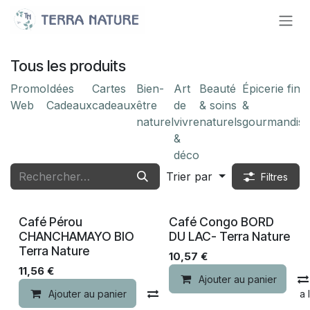
Se rendre au contenu
Tous les produits
Promo
Idées‎
Cartes
Bien-
Art
Beauté
Épicerie fine
Web
Cadeaux‎
cadeaux
être
de
& soins
&
naturel
vivre
naturels
gourmandise
&
déco
Trier par
Filtres
Nouveau !
Nouveau !
Café Pérou
Café Congo BORD
CHANCHAMAYO BIO
DU LAC- Terra Nature
Terra Nature
10,57
€
11,56
€
Ajouter au panier
Ajouter au panier
Comparer
Ajouter à la 