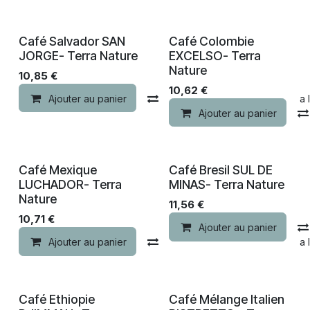
Nouveau !
Nouveau !
Café Salvador SAN
Café Colombie
JORGE- Terra Nature
EXCELSO- Terra
Nature
10,85
€
10,62
€
Ajouter au panier
Comparer
Ajouter à la 
Ajouter au panier
Nouveau !
Nouveau !
Café Mexique
Café Bresil SUL DE
LUCHADOR- Terra
MINAS- Terra Nature
Nature
11,56
€
10,71
€
Ajouter au panier
Ajouter au panier
Comparer
Ajouter à la 
Nouveau !
Nouveau !
Café Ethiopie
Café Mélange Italien