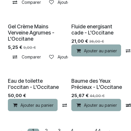
Comparer
Ajouter à la liste de souhaits
Gel Crème Mains
Fluide energisant
-30% de remise
-30% de remise
Verveine Agrumes -
cade - L'Occitane
L'Occitane
21,00
€
36,00
€
5,25
€
9,00
€
Ajouter au panier
Comparer
Ajouter à la liste de souhaits
Eau de toilette
Baume des Yeux
-30% de remise
-30% de remise
l'occitan - L'Occitane
Précieux - L'Occitane
50,00
€
25,67
€
44,00
€
Ajouter au panier
Comparer
Ajouter au panier
Ajouter à la 
1
2
3
4
…
44