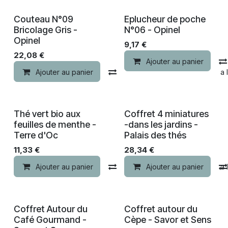
Nouveau !
Couteau N°09
Eplucheur de poche
Bricolage Gris -
N°06 - Opinel
Opinel
9,17
€
22,08
€
Ajouter au panier
Ajouter au panier
Comparer
Ajouter à la 
Thé vert bio aux
Coffret 4 miniatures
feuilles de menthe -
-dans les jardins -
Terre d'Oc
Palais des thés
11,33
€
28,34
€
Ajouter au panier
Comparer
Ajouter au panier
Ajouter à la 
Coffret Autour du
Coffret autour du
Café Gourmand -
Cèpe - Savor et Sens