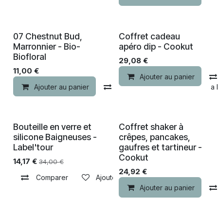
07 Chestnut Bud,
Coffret cadeau
Marronnier - Bio-
apéro dip - Cookut
Biofloral
29,08
€
11,00
€
Ajouter au panier
Ajouter au panier
Comparer
Ajouter à la 
Bouteille en verre et
Coffret shaker à
-50% de remise
silicone Baigneuses -
crêpes, pancakes,
Label'tour
gaufres et tartineur -
Cookut
14,17
€
34,00
€
24,92
€
Comparer
Ajouter à la liste de souhaits
Ajouter au panier