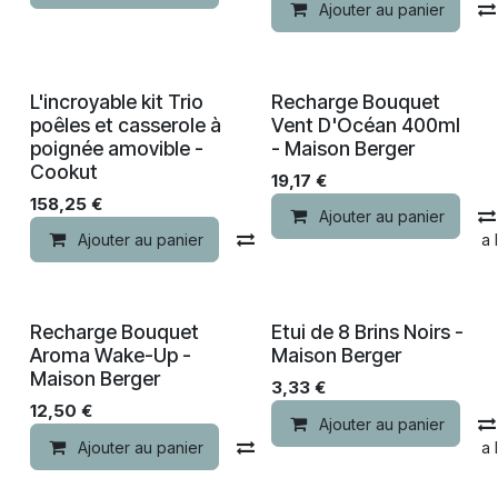
Ajouter au panier
L'incroyable kit Trio
Recharge Bouquet
poêles et casserole à
Vent D'Océan 400ml
poignée amovible -
- Maison Berger
Cookut
19,17
€
158,25
€
Ajouter au panier
Ajouter au panier
Comparer
Ajouter à la 
Recharge Bouquet
Etui de 8 Brins Noirs -
Aroma Wake-Up -
Maison Berger
Maison Berger
3,33
€
12,50
€
Ajouter au panier
Ajouter au panier
Comparer
Ajouter à la 