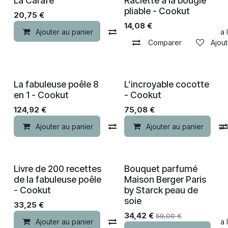
La Carafe
Raclette à la bougie
pliable - Cookut
20,75
€
14,08
€
Ajouter au panier
Comparer
Ajouter à la 
Comparer
Ajout
La fabuleuse poêle 8
L’incroyable cocotte
en 1 - Cookut
- Cookut
124,92
€
75,08
€
Ajouter au panier
Comparer
Ajouter au panier
Ajouter à la 
Livre de 200 recettes
Bouquet parfumé
-30% de remise
de la fabuleuse poêle
Maison Berger Paris
- Cookut
by Starck peau de
soie
33,25
€
34,42
€
59,00
€
Ajouter au panier
Comparer
Ajouter à la 