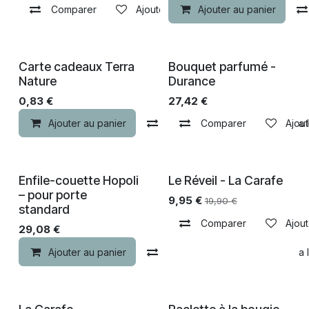
Comparer
Ajouter à la liste de souhaits
Ajouter au panier
Carte cadeaux Terra
Bouquet parfumé -
Nature
Durance
0,83
€
27,42
€
Ajouter au panier
Comparer
Comparer
Ajouter à la 
Ajout
Enfile-couette Hopoli
Le Réveil - La Carafe
-40% de remise
– pour porte
9,95
€
19,90
€
standard
Comparer
Ajout
29,08
€
Ajouter au panier
Comparer
Ajouter à la 