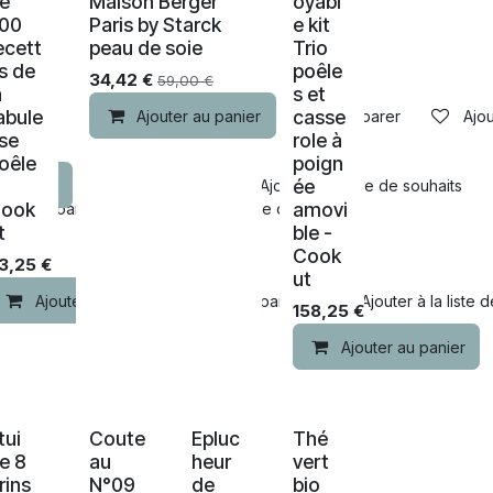
e
Maison Berger
oyabl
00
Paris by Starck
e kit
ecett
peau de soie
Trio
s de
poêle
34,42
€
59,00
€
a
s et
abule
casse
Ajouter au panier
Comparer
Ajou
se
role à
oêle
poign
ée
u panier
Comparer
Ajouter à la liste de souhaits
ook
amovi
Comparer
Ajouter à la liste de souhaits
t
ble -
Cook
3,25
€
ut
Ajouter au panier
Comparer
Ajouter à la liste 
158,25
€
Ajouter au panier
Nouveau !
tui
Coute
Epluc
Thé
e 8
au
heur
vert
rins
N°09
de
bio