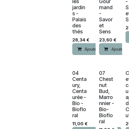
les
Gour
-
jardin
mand
S
s -
-
e
Palais
Savor
S
des
et
2
thés
Sens
28,34
€
23,60
€
Ajouter au panier
Ajouter a
04
07
C
Centa
Chest
e
ury,
nut
c
Centa
Bud,
u
urée -
Marro
a
Bio -
nnier -
d
Bioflo
Bio-
C
ral
Bioflo
u
ral
11,00
€
2