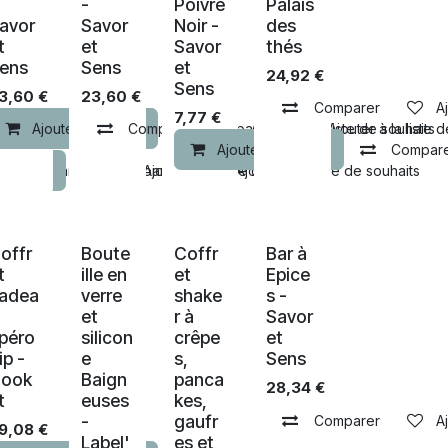
-
Poivre
Palais
avor
Savor
Noir -
des
t
et
Savor
thés
ens
Sens
et
24,92
€
Sens
3,60
€
23,60
€
Comparer
A
7,77
€
Ajouter au panier
Comparer
Comparer
Ajouter à la liste de souhaits
Ajouter à la liste 
Ajouter au panier
Compar
u panier
Comparer
Comparer
Ajouter à la liste de souhaits
Ajouter à la liste de souhaits
offr
Boute
Coffr
Bar à
-50% de remise
t
ille en
et
Epice
adea
verre
shake
s -
et
r à
Savor
péro
silicon
crêpe
et
ip -
e
s,
Sens
ook
Baign
panca
28,34
€
t
euses
kes,
-
gaufr
Comparer
A
9,08
€
Label'
es et