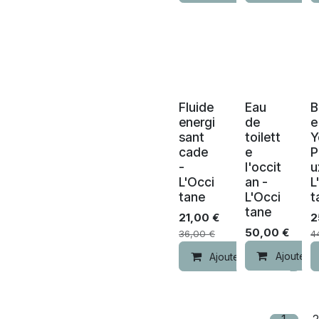
Fluide
Eau
-30% de remise
-30% de remi
energi
de
e
sant
toilett
Y
cade
e
P
-
l'occit
u
L'Occi
an -
L
tane
L'Occi
t
tane
21,00
€
2
50,00
€
36,00
€
4
Ajouter a
Ajouter au panier
1