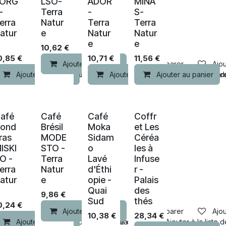
JORG
LSO-
ADOR
MINA
-
Terra
-
S-
erra
Natur
Terra
Terra
atur
e
Natur
Natur
e
e
10,62
€
0,85
€
10,71
€
11,56
€
Ajouter au panier
Comparer
Ajou
u panier
Comparer
Ajouter au panier
Comparer
Ajouter à la liste de souhaits
Comparer
Ajouter au panier
Ajouter à la liste de souhaits
Ajouter au panier
Ajouter à la liste 
Compar
Nouveau !
Nouveau !
afé
Café
Café
Coffr
ond
Brésil
Moka
et Les
ras
MODE
Sidam
Céréa
ISKI
STO -
o
les à
O -
Terra
Lavé
Infuse
erra
Natur
d'Éthi
r -
atur
e
opie -
Palais
Quai
des
9,86
€
Sud
thés
0,24
€
Ajouter au panier
Comparer
Ajou
10,38
€
28,34
€
Comparer
Ajouter au panier
Ajouter à la liste de souhaits
Comparer
Ajouter à la liste 