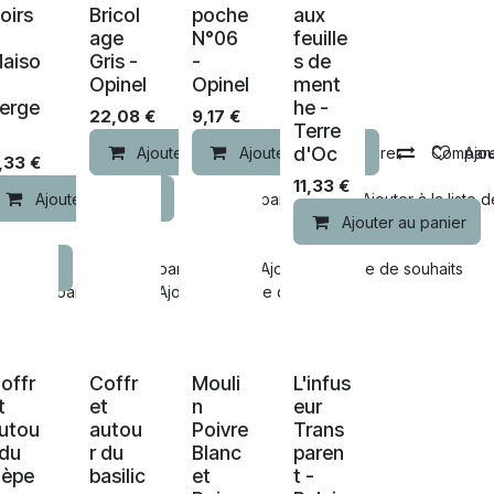
oirs
Bricol
poche
aux
age
N°06
feuille
aiso
Gris -
-
s de
Opinel
Opinel
ment
erge
he -
22,08
€
9,17
€
Terre
d'Oc
Ajouter au panier
Ajouter au panier
Comparer
Compar
Ajou
,33
€
11,33
€
Ajouter au panier
Comparer
Ajouter à la liste 
Ajouter au panier
u panier
Comparer
Ajouter à la liste de souhaits
Comparer
Ajouter à la liste de souhaits
Nouveau !
offr
Coffr
Mouli
L'infus
t
et
n
eur
utou
autou
Poivre
Trans
 du
r du
Blanc
paren
èpe
basilic
et
t -