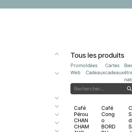
LOCATION
CONTACTEZ-NOUS
ÉVÈNEMENTS
CADEAUX ENTR
Tous les produits
Promo
Idées‎
Cartes
Bie
Web
Cadeaux‎
cadeaux
êtr
nat
Nouveau !
Nouveau !
Café
Café
C
Pérou
Cong
S
CHAN
o
d
CHAM
BORD
S