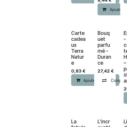
8,44
€
Ajouter a
Carte
Bouq
E
cadea
uet
-
ux
parfu
c
Terra
mé -
t
Natur
Duran
H
e
ce
–
p
0,83
€
27,42
€
s
a
Ajouter au panier
Compar
2
La
L’incr
L