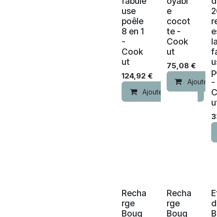
fabule
oyabl
d
use
e
2
poêle
cocot
r
8 en 1
te -
e
-
Cook
l
Cook
ut
f
ut
u
75,08
€
p
124,92
€
-
Ajouter a
C
Ajouter au panier
u
3
Recha
Recha
E
rge
rge
d
Bouq
Bouq
B