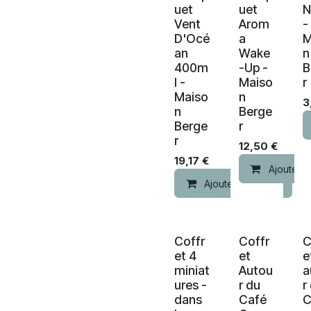
uet
uet
N
Vent
Arom
-
D'Océ
a
M
an
Wake
n
400m
-Up -
B
l -
Maiso
r
Maiso
n
3
n
Berge
Berge
r
r
12,50
€
19,17
€
Ajouter a
Ajouter au panier
Coffr
Coffr
C
et 4
et
e
miniat
Autou
a
ures -
r du
r
dans
Café
C