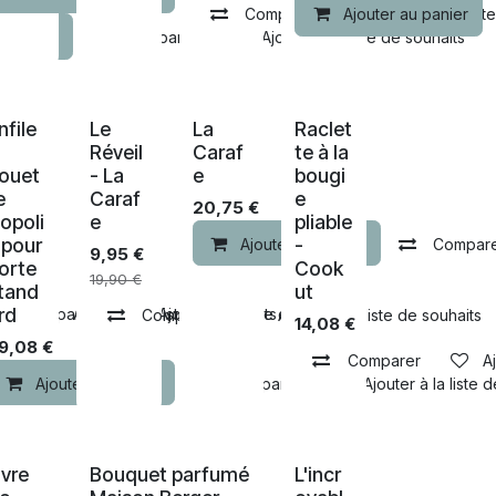
Comparer
Ajouter au panier
Ajouter à la list
u panier
Comparer
Ajouter à la liste de souhaits
nfile
Le
La
Raclet
-40% de remise
Réveil
Caraf
te à la
ouet
- La
e
bougi
e
Caraf
e
20,75
€
opoli
e
pliable
 pour
-
Ajouter au panier
Compar
9,95
€
orte
Cook
19,90
€
tand
ut
rd
er
Comparer
Ajouter à la liste de souhaits
Ajouter à la liste de souhaits
Comparer
Ajouter à la liste de souhaits
14,08
€
9,08
€
Comparer
A
Ajouter au panier
Comparer
Ajouter à la liste 
ivre
Bouquet parfumé
L'incr
-30% de remise