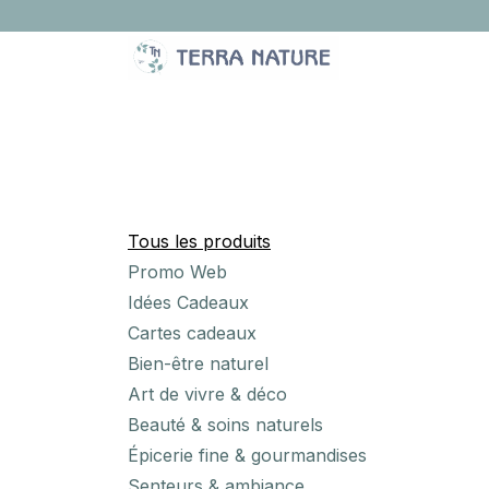
Se rendre au contenu
LA BOUTIQUE
IDÉES CADEAUX
À PROPOS
Catégories
Tous les produits
Promo Web
Idées‎ Cadeaux‎
Cartes cadeaux
Bien-être naturel
Art de vivre & déco
Beauté & soins naturels
Épicerie fine & gourmandises
Senteurs & ambiance