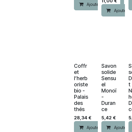
11,00
€
Ajouter au panier
Ajouter a
Coffr
Savon
S
et
solide
s
l’herb
Sensu
D
oriste
el
t
bio -
Monoï
Palais
-
h
des
Duran
D
thés
ce
c
28,34
€
5,42
€
5
Ajouter au panier
Ajouter a