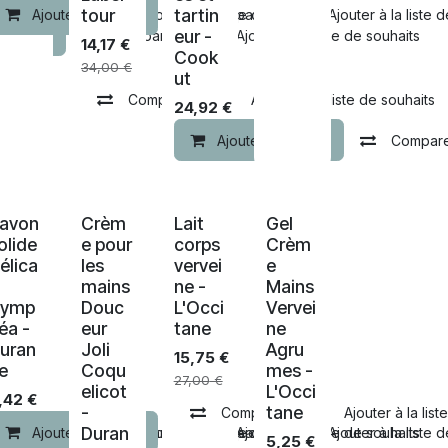
tour
tartin
Comparer
Ajouter au panier
Ajouter à la liste de souhaits
Comparer
Ajouter à la liste 
eur -
u panier
Comparer
Ajouter à la liste de souhaits
14,17
€
Cook
34,00
€
ut
Comparer
Ajouter à la liste de souhaits
24,92
€
Ajouter au panier
Compar
avon
Crèm
Lait
Gel
-30% de remise
-30% de remise
olide
e pour
corps
Crèm
élica
les
vervei
e
mains
ne -
Mains
Nymp
Douc
L'Occi
Vervei
éa -
eur
tane
ne
uran
Joli
Agru
15,75
€
e
Coqu
mes -
27,00
€
elicot
L'Occi
,42
€
-
tane
Comparer
Ajouter à la list
Duran
u panier
Comparer
Ajouter au panier
Comparer
Ajouter à la liste de souhaits
Comparer
Ajouter à la liste de souhaits
Ajouter à la liste 
5,25
€