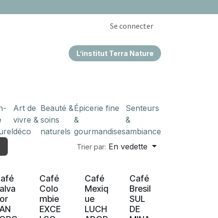
Se connecter
L’institut Terra Nature
EPRISES & CSE
n-
Art de
Beauté &
Épicerie fine
Senteurs
e
vivre &
soins
&
&
urel
déco
naturels
gourmandises
ambiance
En vedette
Trier par:
Nouveau !
Nouveau !
Nouveau !
Nouveau !
afé
Café
Café
Café
alva
Colo
Mexiq
Bresil
or
mbie
ue
SUL
AN
EXCE
LUCH
DE