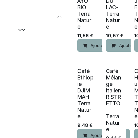
AYO
DU
BIO
LAC-
E
Terra
Terra
T
Natur
Natur
N
e
e
e
11,56
€
10,57
€
1
Ajouter au panier
Ajouter a
Nouveau !
Nouveau !
Café
Café
C
Ethiop
Mélan
H
ie
ge
u
DJIM
Italien
M
MAH-
RISTR
T
Terra
ETTO
T
Natur
-
N
e
Terra
e
Natur
9,48
€
1
e
Ajouter au panier